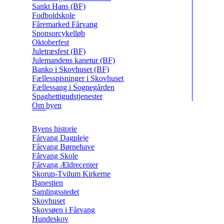
Sankt Hans (BF)
Fodboldskole
Fåremarked Fårvang
Sponsorcykelløb
Oktoberfest
Juletræsfest (BF)
Julemandens kanetur (BF)
Banko i Skovhuset (BF)
Fællesspisninger i Skovhuset
Fællessang i Sognegården
Spaghettigudstjenester
Om byen
Byens historie
Fårvang Dagpleje
Fårvang Børnehave
Fårvang Skole
Fårvang Ældrecenter
Skorup-Tvilum Kirkerne
Banestien
Samlingsstedet
Skovhuset
Skovsøen i Fårvang
Hundeskov