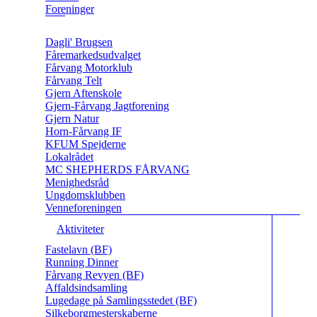
Foreninger
Dagli' Brugsen
Fåremarkedsudvalget
Fårvang Motorklub
Fårvang Telt
Gjern Aftenskole
Gjern-Fårvang Jagtforening
Gjern Natur
Horn-Fårvang IF
KFUM Spejderne
Lokalrådet
MC SHEPHERDS FÅRVANG
Menighedsråd
Ungdomsklubben
Venneforeningen
Aktiviteter
Fastelavn (BF)
Running Dinner
Fårvang Revyen (BF)
Affaldsindsamling
Lugedage på Samlingsstedet (BF)
Silkeborgmesterskaberne