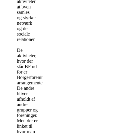
aktiviteter
at byen
samles -
og styrker
netværk
og de
sociale
relationer.
De
aktiviteter,
hvor der
står BF ud
for er
Borgerforeningens
arrangementer.
De andre
bliver
afholdt af
andre
grupper og
foreninger.
Men der er
linket til
hvor man