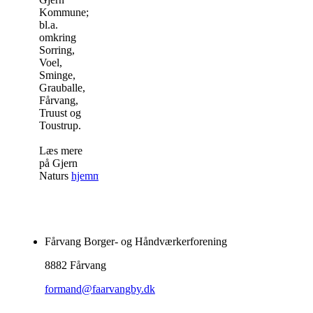
Kommune;
bl.a.
omkring
Sorring,
Voel,
Sminge,
Grauballe,
Fårvang,
Truust og
Toustrup.
Læs mere
på Gjern
Naturs
hjemmeside
.
Fårvang Borger- og Håndværkerforening
8882 Fårvang
formand@faarvangby.dk