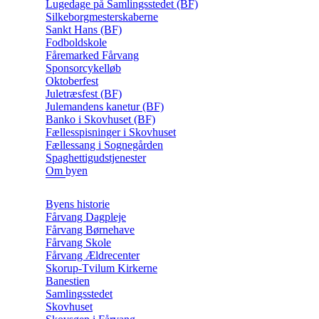
Lugedage på Samlingsstedet (BF)
Silkeborgmesterskaberne
Sankt Hans (BF)
Fodboldskole
Fåremarked Fårvang
Sponsorcykelløb
Oktoberfest
Juletræsfest (BF)
Julemandens kanetur (BF)
Banko i Skovhuset (BF)
Fællesspisninger i Skovhuset
Fællessang i Sognegården
Spaghettigudstjenester
Om byen
Byens historie
Fårvang Dagpleje
Fårvang Børnehave
Fårvang Skole
Fårvang Ældrecenter
Skorup-Tvilum Kirkerne
Banestien
Samlingsstedet
Skovhuset