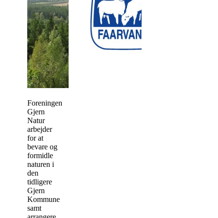
Foreningen
Gjern
Natur
arbejder
for at
bevare og
formidle
naturen i
den
tidligere
Gjern
Kommune
samt
arrangere