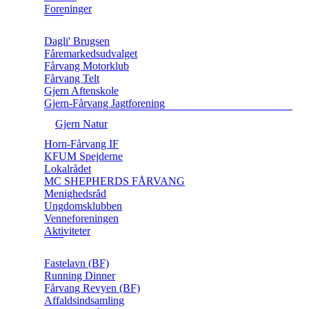
Foreninger
Dagli' Brugsen
Fåremarkedsudvalget
Fårvang Motorklub
Fårvang Telt
Gjern Aftenskole
Gjern-Fårvang Jagtforening
Gjern Natur
Horn-Fårvang IF
KFUM Spejderne
Lokalrådet
MC SHEPHERDS FÅRVANG
Menighedsråd
Ungdomsklubben
Venneforeningen
Aktiviteter
Fastelavn (BF)
Running Dinner
Fårvang Revyen (BF)
Affaldsindsamling