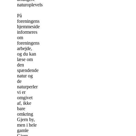
naturoplevelser.
På
foreningens
hjemmeside
informeres
om
foreningens
arbejde,
og du kan
læse om
den
spændende
natur og
de
naturperler
vi er
omgivet
af, ikke
bare
omkring
Gjern by,
men i hele
gamle
Gjern