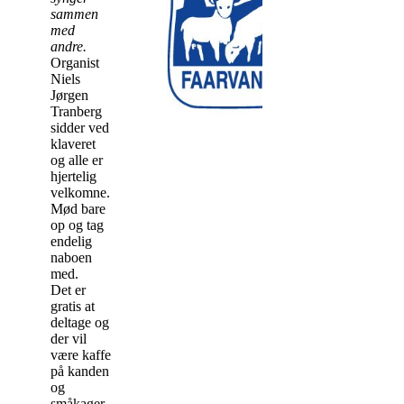
sammen
med
andre.
Organist
Niels
Jørgen
Tranberg
sidder ved
klaveret
og alle er
hjertelig
velkomne.
Mød bare
op og tag
endelig
naboen
med.
Det er
gratis at
deltage og
der vil
være kaffe
på kanden
og
småkager.