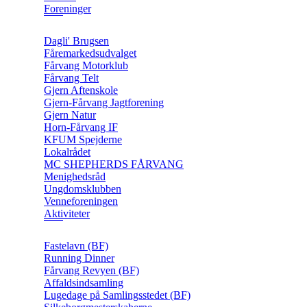
Foreninger
Dagli' Brugsen
Fåremarkedsudvalget
Fårvang Motorklub
Fårvang Telt
Gjern Aftenskole
Gjern-Fårvang Jagtforening
Gjern Natur
Horn-Fårvang IF
KFUM Spejderne
Lokalrådet
MC SHEPHERDS FÅRVANG
Menighedsråd
Ungdomsklubben
Venneforeningen
Aktiviteter
Fastelavn (BF)
Running Dinner
Fårvang Revyen (BF)
Affaldsindsamling
Lugedage på Samlingsstedet (BF)