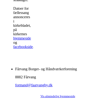
Datoer for
fællessang
annonceres
i
kirkebladet,
på
kirkernes
hjemmeside
og
facebookside
.
Fårvang Borger- og Håndværkerforening
8882 Fårvang
formand@faarvangby.dk
Vis almindelig hjemmeside