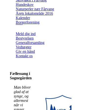
Skovsøen i Fårvang
Hundeskov
Naturperler nær Fårvang
Årets lokalområde 2016
Kalender
Borgerforening
Meld dig ind
Bestyrelsen
Generalforsamling
Vedtægter
Giv en hånd
Kontakt os
Fællessang i
Sognegården
Man bliver
glad af at
synge, og
allermest
når vi
synger