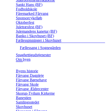
Silkeborgmesterskaberne
Sankt Hans (BF)
Fodboldskole
Fåremarked Fårvang
Sponsorcykelløb
Oktoberfest
Juletræsfest (BF)
Julemandens kanetur (BF)
Banko i Skovhuset (BF)
Fællesspisninger i Skovhuset
Fællessang i Sognegården
Spaghettigudstjenester
Om byen
Byens historie
Fårvang Dagpleje
Fårvang Børnehave
Fårvang Skole
Fårvang Ældrecenter
Skorup-Tvilum Kirkerne
Banestien
Samlingsstedet
Skovhuset